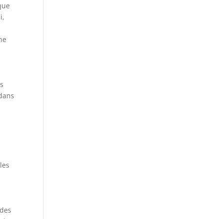
aque
i,
ne
es
 dans
les
 des