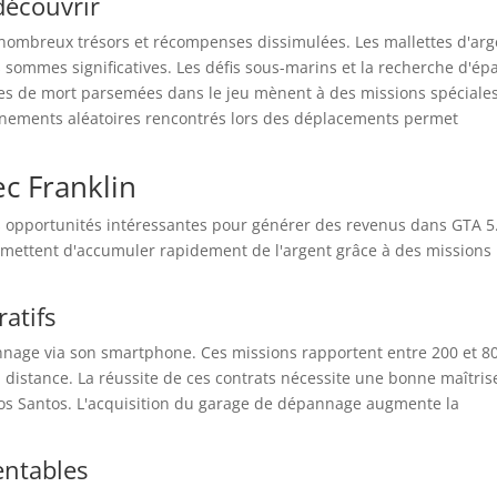
découvrir
e nombreux trésors et récompenses dissimulées. Les mallettes d'arg
s sommes significatives. Les défis sous-marins et la recherche d'ép
res de mort parsemées dans le jeu mènent à des missions spéciale
vénements aléatoires rencontrés lors des déplacements permet
ec Franklin
des opportunités intéressantes pour générer des revenus dans GTA 5
mettent d'accumuler rapidement de l'argent grâce à des missions
atifs
nnage via son smartphone. Ces missions rapportent entre 200 et 8
 la distance. La réussite de ces contrats nécessite une bonne maîtris
Los Santos. L'acquisition du garage de dépannage augmente la
entables