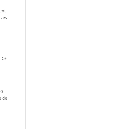
ent
aves
s
. Ce
00
e de