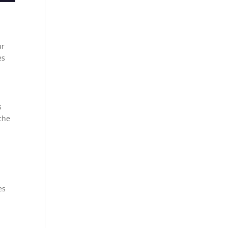
ur
es
s
oche
es