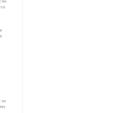
 les
rcis
de
le
c ou
 des