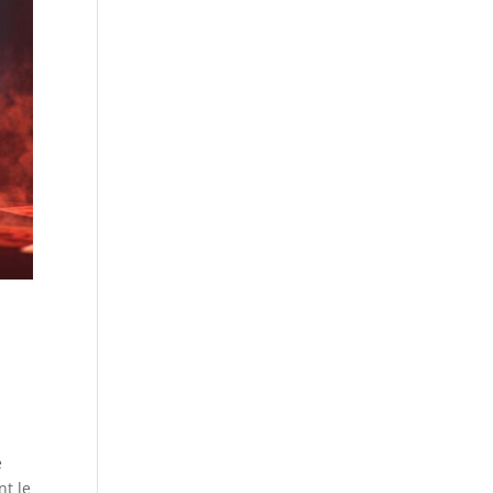
e
nt le