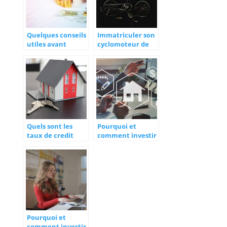
Quelques conseils
Immatriculer son
utiles avant
cyclomoteur de
d’emmenager
collection,
dans votre futur
comment le faire
logement.
?
Quels sont les
Pourquoi et
taux de credit
comment investir
immobilier a la
dans les SCPI ?
caisse d’epargne ?
Pourquoi et
comment investir