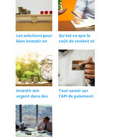
Les solutions pour
Qu’est-ce que le
bien investir en
coût de revient et
2022
comment le
calculer ?
Investir son
Tout savoir sur
argent dans des
l’API de paiement
societes non cotes
en ligne