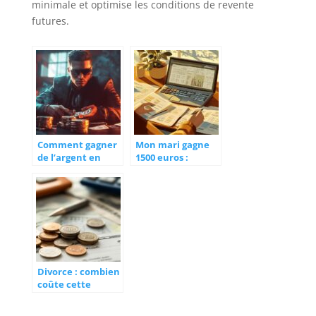
minimale et optimise les conditions de revente
futures.
Comment gagner
Mon mari gagne
de l’argent en
1500 euros :
mode Histoire de
calculez votre
GTA 5 : Les
éligibilité au rsa
missions
2024
criminelles les
plus rentables
Divorce : combien
coûte cette
procédure et
quels sont les