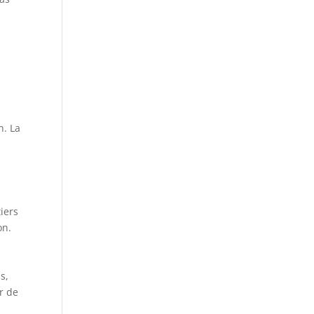
n. La
tiers
on.
s,
r de
n