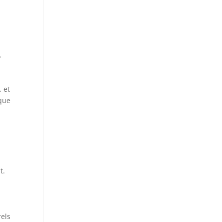
.
, et
 que
t.
rels