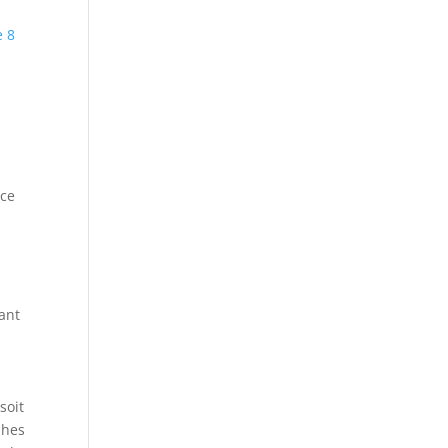
e 8
nce
tant
soit
phes