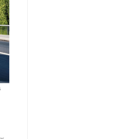
s
cas