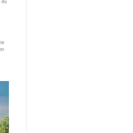
s du
tie
lon