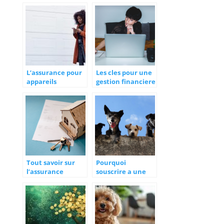
que pensent les
l’assurance
clients ?
vehicule de
collection
L’assurance pour
Les cles pour une
appareils
gestion financiere
connectes : un
sereine en tant
modele
que travailleur
necessaire ?
frontalier
Tout savoir sur
Pourquoi
l’assurance
souscrire a une
emprunteur de
mutuelle pour
Cardif
son animal de
compagnie ?