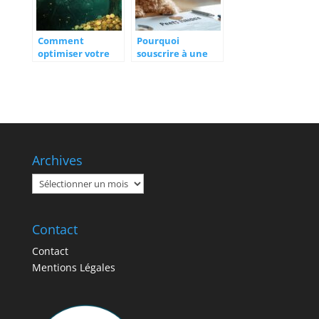
Comment
Pourquoi
optimiser votre
souscrire à une
assurance vie
assurance chien
pour une
pour protéger
transmission
votre compagnon
avantageuse
à quatre pattes ?
Archives
Archives
Contact
Contact
Mentions Légales