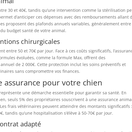
nimal
tre 30 et 40€, tandis qu’une intervention comme la stérilisation pe
 permet d’anticiper ces dépenses avec des remboursements allant 
les proposent des plafonds annuels variables, généralement entre
e du budget santé de votre animal.
tions chirurgicales
nt entre 50 et 70€ par jour. Face à ces coûts significatifs, l’assuran
formules évoluées, comme la formule Max, offrent des
nuel de 2 000€. Cette protection inclut les soins préventifs et
érinaires sans compromettre vos finances.
 assurance pour votre chien
 représente une démarche essentielle pour garantir sa santé. En
n, seuls 5% des propriétaires souscrivent à une assurance anima
 frais vétérinaires peuvent atteindre des montants significatifs 
, tandis qu’une hospitalisation s’élève à 50-70€ par jour.
contrat adapté