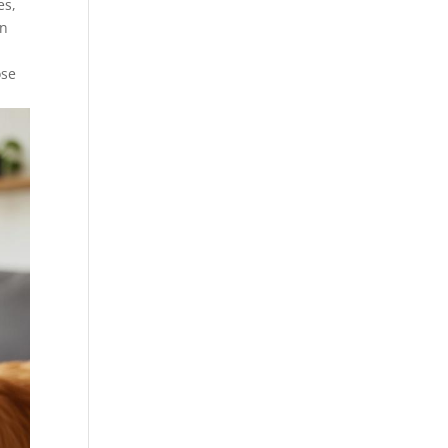
es,
on
ose