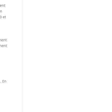
ient
en
0 et
ment
ement
. En