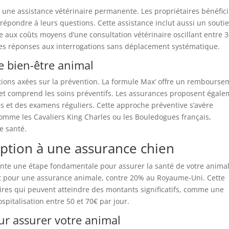
 une assistance vétérinaire permanente. Les propriétaires bénéfic
 répondre à leurs questions. Cette assistance inclut aussi un souti
e aux coûts moyens d’une consultation vétérinaire oscillant entre 3
des réponses aux interrogations sans déplacement systématique.
e bien-être animal
tions axées sur la prévention. La formule Max’ offre un rembourse
et comprend les soins préventifs. Les assurances proposent égal
és et des examens réguliers. Cette approche préventive s’avère
 comme les Cavaliers King Charles ou les Bouledogues français,
e santé.
ption à une assurance chien
ente une étape fondamentale pour assurer la santé de votre animal
t pour une assurance animale, contre 20% au Royaume-Uni. Cette
naires qui peuvent atteindre des montants significatifs, comme une
pitalisation entre 50 et 70€ par jour.
r assurer votre animal