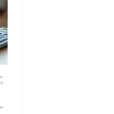
e.
re
es