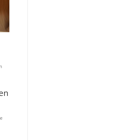
on
ien
le