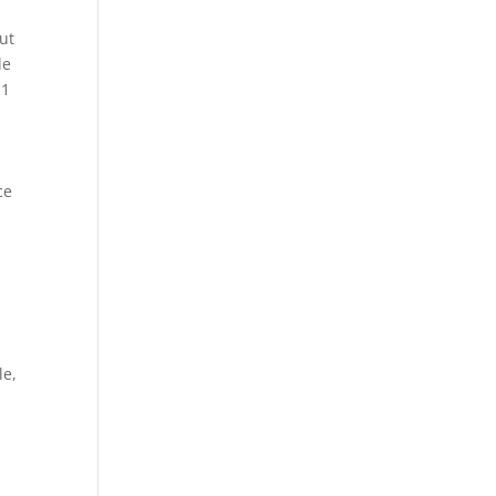
ut
de
 1
ce
le,
: