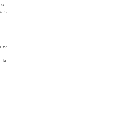
 par
uis.
ires.
n la