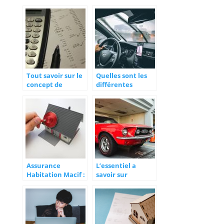
Tout savoir sur le
Quelles sont les
concept de
différentes
l’assurance
formules
proposées par les
assurances auto ?
Assurance
L’essentiel a
Habitation Macif :
savoir sur
que pensent les
l’assurance
clients ?
vehicule de
collection