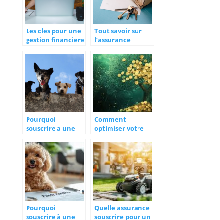
Les cles pour une
Tout savoir sur
gestion financiere
l’assurance
sereine en tant
emprunteur de
que travailleur
Cardif
frontalier
Pourquoi
Comment
souscrire a une
optimiser votre
mutuelle pour
assurance vie
son animal de
pour une
compagnie ?
transmission
avantageuse
Pourquoi
Quelle assurance
souscrire à une
souscrire pour un