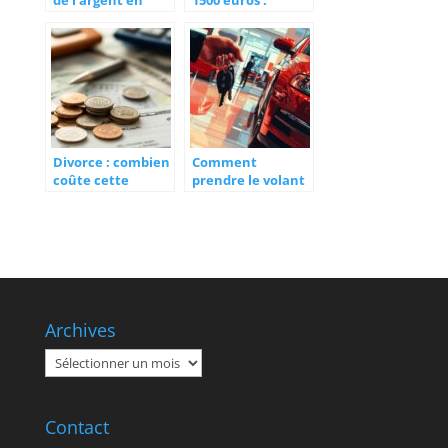
mode Histoire de
calculez votre
GTA 5 : Les
éligibilité au rsa
missions
2024
criminelles les
plus rentables
Divorce : combien
Comment
coûte cette
prendre le volant
procédure et
d’une voiture
quels sont les
neuve sans se
critères pour
ruiner ? Strategies
l’aide
pour financer son
juridictionnelle ?
achat grace a la
revente
Archives
Archives
Contact